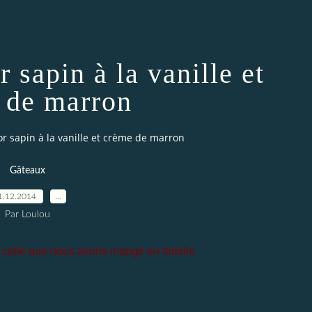
 sapin à la vanille et
 de marron
r sapin à la vanille et crème de marron
Gâteaux
1.12.2014
…
Par Loulou
e, celle que nous avons mangé en famille