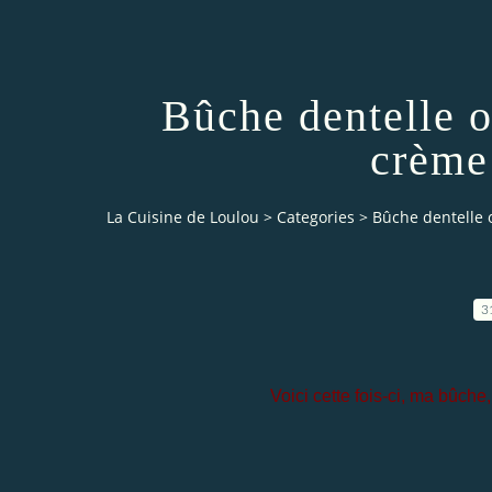
Bûche dentelle or
crème
La Cuisine de Loulou
>
Categories
>
Bûche dentelle o
3
Voici cette fois-ci, ma bûch