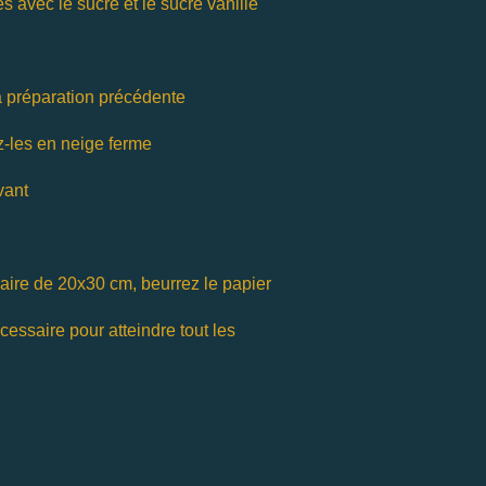
s avec le sucre et le sucre vanillé
la préparation précédente
z-les en neige ferme
vant
aire de 20x30 cm, beurrez le papier
cessaire pour atteindre tout les