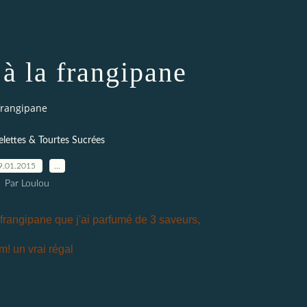
 à la frangipane
 frangipane
telettes & Tourtes Sucrées
9.01.2015
…
Par Loulou
la frangipane que j'ai parfumé de 3 saveurs,
! un vrai régal