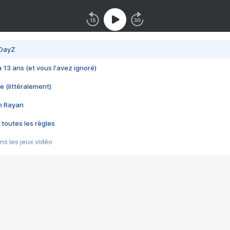
 DayZ
 a 13 ans (et vous l'avez ignoré)
e (littéralement)
im Rayan
 toutes les règles
s les jeux vidéo
us choquant de Rockstar ? - Le scandale BULLY
e plus moche de Steam
du RÊVE tourne au CAUCHEMAR
pendant 8 heures