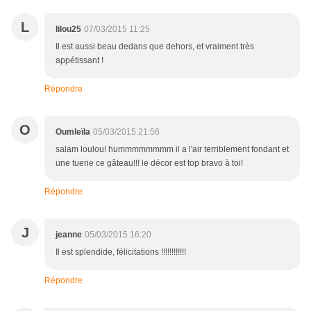
L
lilou25
07/03/2015 11:25
Il est aussi beau dedans que dehors, et vraiment très
appétissant !
Répondre
O
Oumleïla
05/03/2015 21:56
salam loulou! hummmmmmmm il a l'air terriblement fondant et
une tuerie ce gâteau!!! le décor est top bravo à toi!
Répondre
J
jeanne
05/03/2015 16:20
Il est splendide, félicitations !!!!!!!!!!!!
Répondre