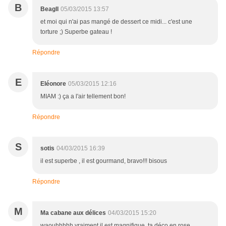
B
Beagll
05/03/2015 13:57
et moi qui n'ai pas mangé de dessert ce midi... c'est une
torture ;) Superbe gateau !
Répondre
E
Eléonore
05/03/2015 12:16
MIAM :) ça a l'air tellement bon!
Répondre
S
sotis
04/03/2015 16:39
il est superbe , il est gourmand, bravo!!! bisous
Répondre
M
Ma cabane aux délices
04/03/2015 15:20
waouhhhhh vraiment il est magnifique, ta déco en rose