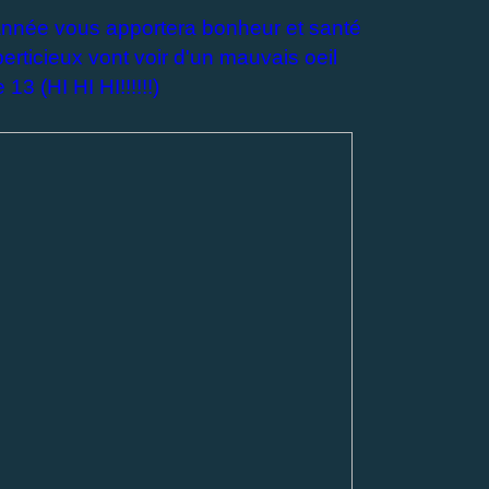
année vous apportera bonheur et santé
rticieux vont voir
d'un mauvais oeil
e 13 (HI HI HI!!!!!!)