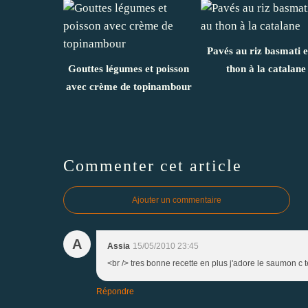
Pavés au riz basmati e
Gouttes légumes et poisson
thon à la catalane
avec crème de topinambour
Commenter cet article
Ajouter un commentaire
A
Assia
15/05/2010 23:45
<br /> tres bonne recette en plus j'adore le saumon c 
Répondre