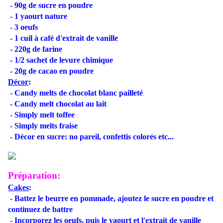
- 90g de sucre en poudre
- 1 yaourt nature
- 3 oeufs
- 1 cuil à café d'extrait de vanille
- 220g de farine
- 1/2 sachet de levure chimique
- 20g de cacao en poudre
Décor
:
-
Candy melts de chocolat blanc
pailleté
-
Candy melt chocolat au lait
-
Simply melt toffee
-
Simply melts fraise
-
D
écor en sucre: no pareil, confettis colorés
etc...
Préparation:
Cakes
:
- Battez le beurre en pommade, ajoutez le sucre en poudre et
continuez de
battre
- Incorporez les oeufs, puis le yaourt et l'extrait de vanille