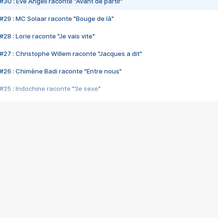
#30 : Eve Angeli raconte "Avant de partir"
#29 : MC Solaar raconte "Bouge de là"
28 : Lorie raconte "Je vais vite"
#27 : Christophe Willem raconte "Jacques a dit"
#26 : Chimène Badi raconte "Entre nous"
#25 : Indochine raconte "3e sexe"
#24 : Zaho raconte "C'est chelou"
#23 : Patrick Bruel raconte "Au café des délices"
#22 : Kyo raconte "Le chemin"
#21 : Nolwenn Leroy raconte "Cassé"
#20 : Patrick Hernandez raconte "Born to be alive"
#19 : Lorie raconte "Près de moi"
#18 : Michael Jones raconte "A nos actes manqués" (avec Jean-Jacque