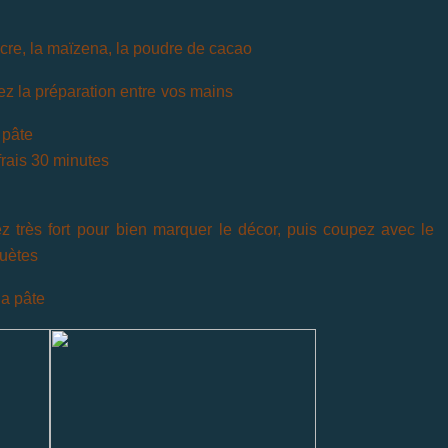
ucre, la maïzena, la poudre
de cacao
z la préparation entre
vos
mains
 pâte
frais 30 minutes
z très fort
pour
bien marquer le décor, puis coupez avec le
huètes
la pâte