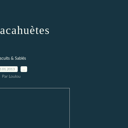
cacahuètes
scuits & Sablés
2.01.2013
…
Par Loulou