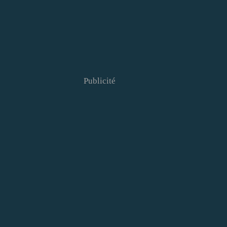
Publicité