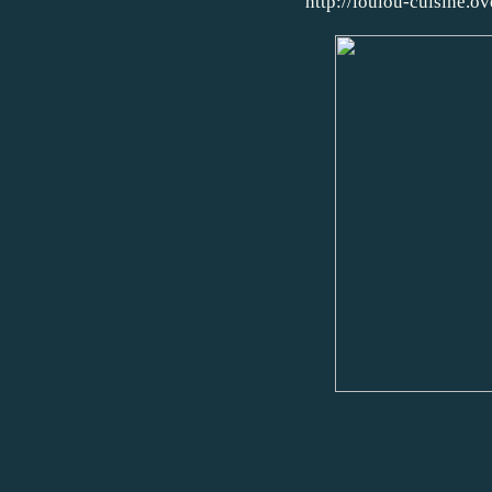
http://loulou-cuisine.o