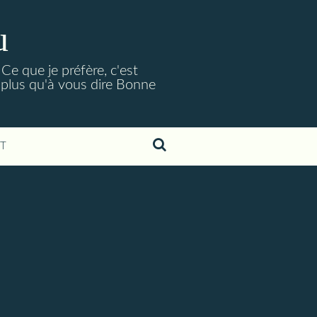
u
Ce que je préfère, c'est
 plus qu'à vous dire Bonne
T