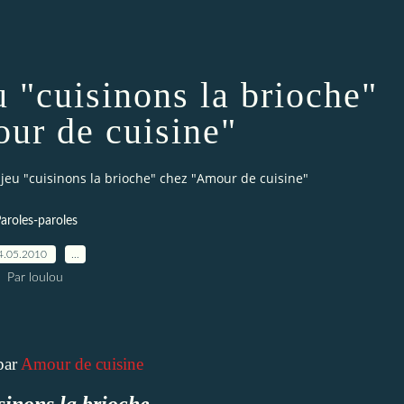
u "cuisinons la brioche"
ur de cuisine"
 jeu "cuisinons la brioche" chez "Amour de cuisine"
aroles-paroles
4.05.2010
…
Par loulou
par
Amour de cuisine
sinons la brioche