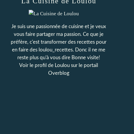
La Cuisine de Loulou
Je suis une passionnée de cuisine et je veux
vous faire partager ma passion. Ce que je
préfère, c'est transformer des recettes pour
en faire des loulou_recettes. Donc il ne me
reste plus qu'à vous dire Bonne visite!
Voir le profil de
Loulou
sur le portail
Overblog