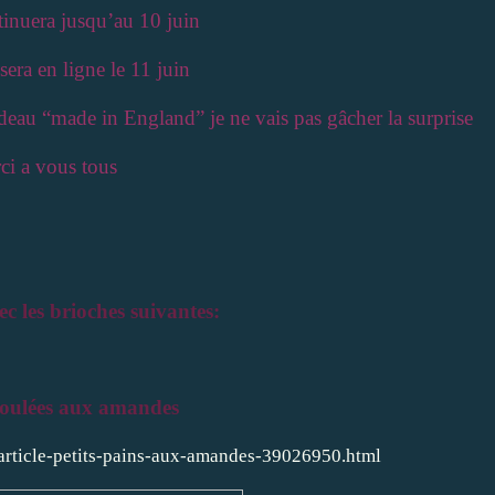
tinuera jusqu’au 10 juin
 sera en ligne le 11 juin
adeau “made in England” je ne vais pas gâcher la surprise
ci a vous tous
ec les brioches suivantes:
roulées aux amandes
/article-petits-pains-aux-amandes-39026950.html