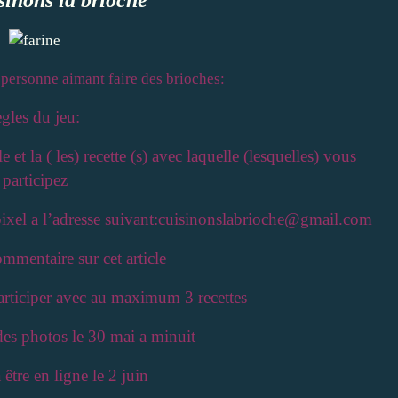
e personne aimant faire des brioches:
ègles du jeu:
e et la ( les) recette (s) avec laquelle (lesquelles) vous
participez
ixel a l’adresse suivant:cuisinonslabrioche@gmail.com
ommentaire sur cet article
rticiper avec au maximum 3 recettes
des photos le 30 mai a minuit
 être en ligne le 2 juin