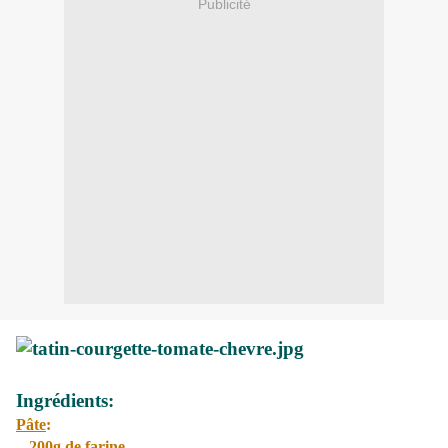
Publicité
Ingrédients:
Pâte
:
- 200g de farine