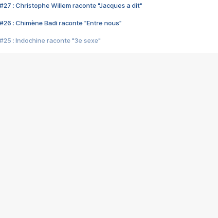
#27 : Christophe Willem raconte "Jacques a dit"
#26 : Chimène Badi raconte "Entre nous"
#25 : Indochine raconte "3e sexe"
#24 : Zaho raconte "C'est chelou"
#23 : Patrick Bruel raconte "Au café des délices"
#22 : Kyo raconte "Le chemin"
#21 : Nolwenn Leroy raconte "Cassé"
#20 : Patrick Hernandez raconte "Born to be alive"
#19 : Lorie raconte "Près de moi"
#18 : Michael Jones raconte "A nos actes manqués" (avec Jean-Jacque
#17 : Khaled raconte "Aïcha"
#16 : Corneille raconte "Parce qu'on vient de loin"
#15 : Indochine raconte "L'aventurier"