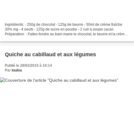
Ingrédients: - 250g de chocolat - 125g de beurre - 50ml de crème fraîche
30% mg - 4 oeufs - 125g de sucre en poudre - 2 cuil à soupe cacao
Préparation: - Faites fondre au bain-marie le chocolat, le beurre et la crème
fraîche - Retirez du feu et laissez...
Quiche au cabillaud et aux légumes
Publié le 28/02/2010 à 10:14
Par
loulou