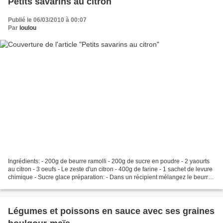
Petits savarins au citron
Publié le 06/03/2010 à 00:07
Par
loulou
Ingrédients: - 200g de beurre ramolli - 200g de sucre en poudre - 2 yaourts
au citron - 3 oeufs - Le zeste d'un citron - 400g de farine - 1 sachet de levure
chimique - Sucre glace préparation: - Dans un récipient mélangez le beurre
et le sucre en pommade...
Légumes et poissons en sauce avec ses graines