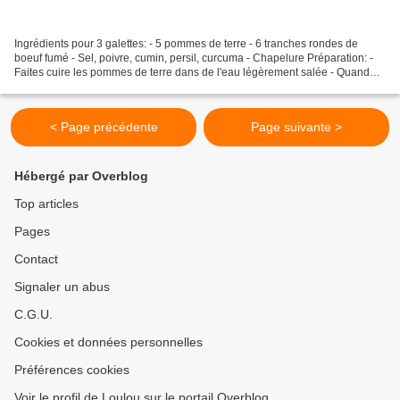
Ingrédients pour 3 galettes: - 5 pommes de terre - 6 tranches rondes de
boeuf fumé - Sel, poivre, cumin, persil, curcuma - Chapelure Préparation: -
Faites cuire les pommes de terre dans de l'eau légèrement salée - Quand
elles sont cuites, passez-les au...
< Page précédente
Page suivante >
Hébergé par Overblog
Top articles
Pages
Contact
Signaler un abus
C.G.U.
Cookies et données personnelles
Préférences cookies
Voir le profil de Loulou sur le portail Overblog